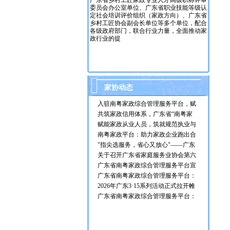
广东省乡村工匠家政专业人才高级职称评审
委员会办公室单位、广东省职业技能等级认
定社会培训评价组织（家政方向）、广东省
乡村工匠协会副会长单位等多个单位，配合
各级政府部门，联合行业力量，全面推动家
政行业的提
家协动态
入驻南粤家政综合管理服务平台，赋
能企业发展
共筑家政信用体系，广东省“南粤家
政”平台助力行业提质扩容
赋能家政从业人员，筑就规范执业与
职业成长"安心港"
南粤家政平台：助力家政企业跑出合
规发展“加速度”
"指尖选服务，省心又放心"——广东
南粤家政平台助力优质家政服务进万
关于召开广东省家庭服务业协会第六
家
届第一次会员大会暨第一次理事会会
广东省南粤家政综合管理服务平台宣
议的通知
介活动在茂名成功举办
广东省南粤家政综合管理服务平台：
一站式安心便捷家政服务体验
2026年广东3·15系列活动正式拉开帷
幕——广东发布放心消费倡议书
广东省南粤家政综合管理服务平台：
您的家政服务新选择